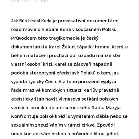
ROK 2020, 97 MIN
je provokativní dokumentární
Jak Bůh hledal Karla
road movie o hledání Boha v současném Polsku.
Průvodcem této tragikomedie je český
dokumentarista Karel Žalud, tápající hrdina, který si
během natáčení prochází po rozpadu manželství
vlastní osobní krizí. Karel se zároveň nápadně
podobá stereotypní představě Poláků o tom, jak
vypadá typický Čech. A z toho přirozeně vyplývá
řada mrazivě komických situací. Karlův převážně
ateistický štáb navštíví masová setkání polských
věřících, proniká do antisemitského Rádia Maryja.
Konfrontuje polské kněží s vymítáním ďábla nebo se
sexuálním zneužíváním v rámci církve. Zpovědi
neunikne ani sám hrdina a průvodce filmu, jehož