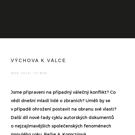
VÝCHOVA K VÁLCE
ROK 2016, 70 MIN
Jsme připraveni na případný válečný konflikt? Co
vědí dnešní mladí lidé o zbraních? Uměli by se
v případě ohrožení postavit na obranu své vlasti?
Další díl nové řady cyklu autorských dokumentů
o nejzajímavějších společenských fenoménech
minulého roku. Režie A. Komrzýová