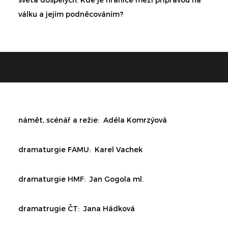
světa dospělých. Kde je hranice mezi přípravou na
válku a jejím podněcováním?
námět, scénář a režie:
Adéla Komrzýová
dramaturgie FAMU:
Karel Vachek
dramaturgie HMF:
Jan Gogola ml.
dramatrugie ČT:
Jana Hádková