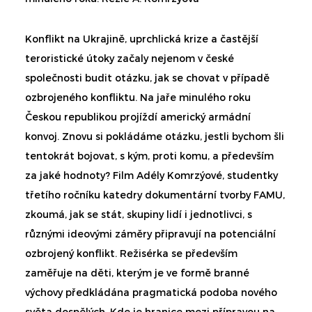
Konflikt na Ukrajině, uprchlická krize a častější
teroristické útoky začaly nejenom v české
společnosti budit otázku, jak se chovat v případě
ozbrojeného konfliktu. Na jaře minulého roku
Českou republikou projíždí americký armádní
konvoj. Znovu si pokládáme otázku, jestli bychom šli
tentokrát bojovat, s kým, proti komu, a především
za jaké hodnoty? Film Adély Komrzýové, studentky
třetího ročníku katedry dokumentární tvorby FAMU,
zkoumá, jak se stát, skupiny lidí i jednotlivci, s
různými ideovými záměry připravují na potenciální
ozbrojený konflikt. Režisérka se především
zaměřuje na děti, kterým je ve formě branné
výchovy předkládána pragmatická podoba nového