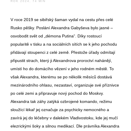
ROK 2024, 74 MIN
V roce 2019 se sibiřský šaman vydal na cestu přes celé
Rusko pěšky. Poslání Alexandra Gabyševa bylo jasné –
osvobodit svět od „démona Putina“. Díky rostoucí
popularitě v tisku a na sociálních sítích se k jeho pochodu
přidávají stoupenci z celé země. Přestože úřady odmítají
připustit strach, který ji Alexandrova proroctví nahánějí,
umístí ho do domácího vězení v jeho rodném městě. To
však Alexandra, kterému se po několik měsíců dostává
mezinárodního ohlasu, nezastaví, organizuje své příznivce
po celé zemi a připravuje nový pochod do Moskvy.
Alexandra tak záhy zatýká ozbrojené komando, režimu
sloužící lékař jej označuje za psychicky nemocného a
zavírá jej do léčebny v dalekém Vladivostoku, kde jej mučí
elezrickými šoky a silnou medikací. Dle právníka Alexandra