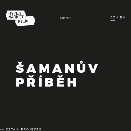
CZ
EN
MENU
ÚVOD
FILMY
ŠAMANŮV
TV A ONLINE
PŘÍBĚH
PŘIPRAVUJEME
O NÁS
PRONÁJEM TECHNIKY
DETAIL PROJEKTU
KONTAKT