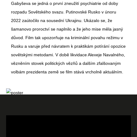
Gabyševa se jedná o první zneužití psychiatrie od doby
rozpadu Sovětského svazu. Putinovské Rusko v únoru
2022 zaútočilo na sousední Ukrajinu. Ukázalo se, že
šamanovo proroctví se naplnilo a že jeho mise měla jasný
důvod. Film tak upozorňuje na kriminální povahu režimu v
Rusku a varuje před návratem k praktikám potírání opozice
sovětskými metodami. V době likvidace Alexeje Navalného,
vězněním stovek politických vězňů a dalším zfalšovaným
volbám prezidenta země se film stává vrcholně aktuálním.