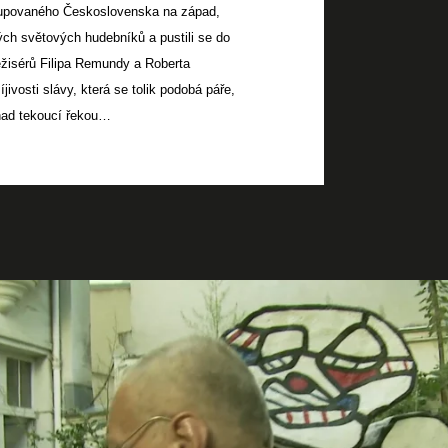
okupovaného Československa na západ,
ch světových hudebníků a pustili se do
režisérů Filipa Remundy a Roberta
jivosti slávy, která se tolik podobá páře,
 nad tekoucí řekou…