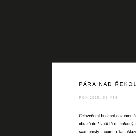
PÁRA NAD ŘEKO
ROK 2015, 83 MIN
Celovečerní hudební dokumentárn
obrazů do životů tří mimořádný
saxofonisty Ľubomíra Tamaškovi