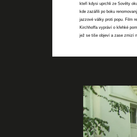
kteří kdysi uprchli ze Sověty 
kde zazářili po boku renomovaný
jazzové války proti popu. Film 
Kirchhoffa vypráví o křehké pomí
jež se tiše objeví a zase zmizí