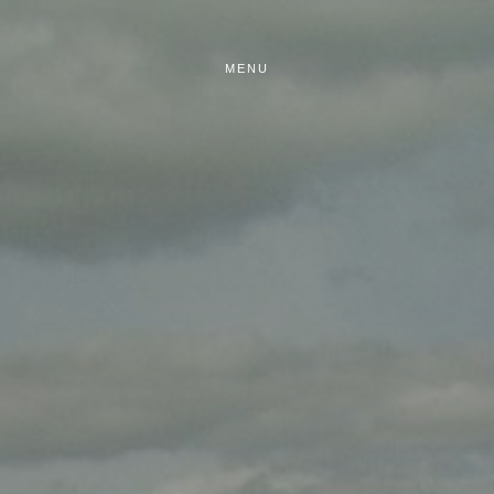
MENU
ÚVOD
FILMY
TV A ONLINE
PŘIPRAVUJEME
O NÁS