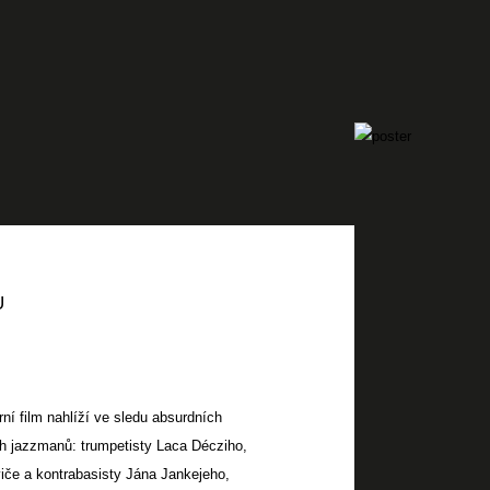
U
í film nahlíží ve sledu absurdních
ch jazzmanů: trumpetisty Laca Décziho,
če a kontrabasisty Jána Jankejeho,