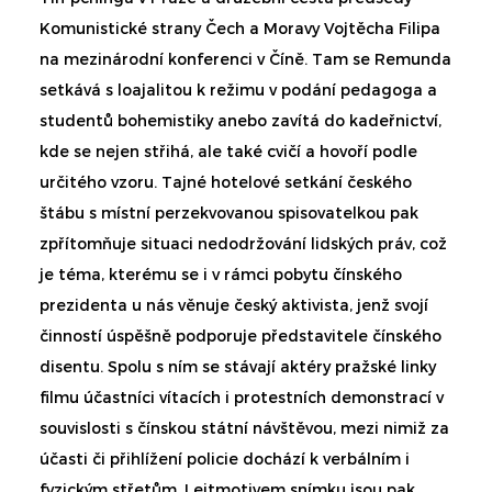
Komunistické strany Čech a Moravy Vojtěcha Filipa
na mezinárodní konferenci v Číně. Tam se Remunda
setkává s loajalitou k režimu v podání pedagoga a
studentů bohemistiky anebo zavítá do kadeřnictví,
kde se nejen střihá, ale také cvičí a hovoří podle
určitého vzoru. Tajné hotelové setkání českého
štábu s místní perzekvovanou spisovatelkou pak
zpřítomňuje situaci nedodržování lidských práv, což
je téma, kterému se i v rámci pobytu čínského
prezidenta u nás věnuje český aktivista, jenž svojí
činností úspěšně podporuje představitele čínského
disentu. Spolu s ním se stávají aktéry pražské linky
filmu účastníci vítacích i protestních demonstrací v
souvislosti s čínskou státní návštěvou, mezi nimiž za
účasti či přihlížení policie dochází k verbálním i
fyzickým střetům. Leitmotivem snímku jsou pak