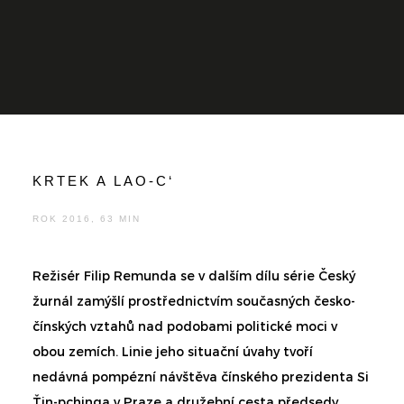
KRTEK A LAO-C‘
ROK 2016, 63 MIN
Režisér Filip Remunda se v dalším dílu série Český
žurnál zamýšlí prostřednictvím současných česko-
čínských vztahů nad podobami politické moci v
obou zemích. Linie jeho situační úvahy tvoří
nedávná pompézní návštěva čínského prezidenta Si
Ťin-pchinga v Praze a družební cesta předsedy