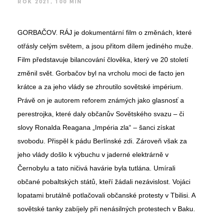
ROK 2021, 100 MIN
GORBAČOV. RÁJ je dokumentární film o změnách, které
otřásly celým světem, a jsou přitom dílem jediného muže.
Film představuje bilancování člověka, který ve 20 století
změnil svět. Gorbačov byl na vrcholu moci de facto jen
krátce a za jeho vlády se zhroutilo sovětské impérium.
Právě on je autorem reforem známých jako glasnosť a
perestrojka, které daly občanův Sovětského svazu – či
slovy Ronalda Reagana „Impéria zla“ – šanci získat
svobodu. Přispěl k pádu Berlínské zdi. Zároveň však za
jeho vlády došlo k výbuchu v jaderné elektrárně v
Černobylu a tato ničivá havárie byla tutlána. Umírali
občané pobaltských států, kteří žádali nezávislost. Vojáci
lopatami brutálně potlačovali občanské protesty v Tbilisi. A
sovětské tanky zabíjely při nenásilných protestech v Baku.