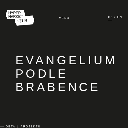
CZ
EN
MENU
ÚVOD
FILMY
EVANGELIUM
TV A ONLINE
PODLE
BRABENCE
PŘIPRAVUJEME
O NÁS
PRONÁJEM TECHNIKY
DETAIL PROJEKTU
KONTAKT