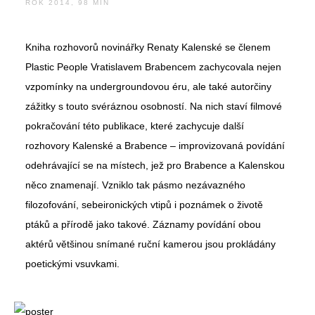
ROK 2014, 98 MIN
Kniha rozhovorů novinářky Renaty Kalenské se členem
Plastic People Vratislavem Brabencem zachycovala nejen
vzpomínky na undergroundovou éru, ale také autorčiny
zážitky s touto svéráznou osobností. Na nich staví filmové
pokračování této publikace, které zachycuje další
rozhovory Kalenské a Brabence – improvizovaná povídání
odehrávající se na místech, jež pro Brabence a Kalenskou
něco znamenají. Vzniklo tak pásmo nezávazného
filozofování, sebeironických vtipů i poznámek o životě
ptáků a přírodě jako takové. Záznamy povídání obou
aktérů většinou snímané ruční kamerou jsou prokládány
poetickými vsuvkami.