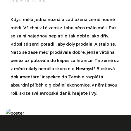
ROK 2010, 52 MIN
Kdysi měla jedna nuzná a zadlužená země hodně
mědi. Všichni v té zemi z toho něco málo měli. Pak
se za ni najednou neplatilo tak dobře jako dřív.
Kdosi té zemi poradil, aby doly prodala. A stalo se.
Nato se zase měď prodávala dobře, jenže většina
peněz už putovala do kapes za hranice. Ta země už
z mědi nikdy neměla skoro nic. Nesmysl? Blesková
dokumentární inspekce do Zambie rozplétá
absurdní příběh o globální ekonomice, v němž svou
roli, skrze své evropské daně, hrajete i Vy.